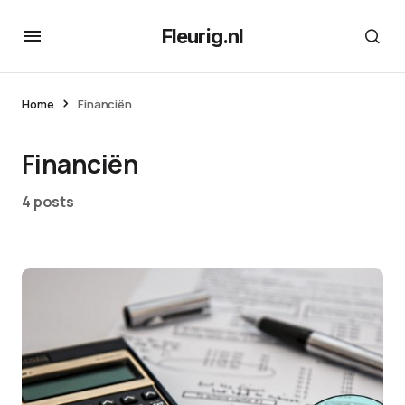
Fleurig.nl
Home
Financiën
Financiën
4 posts