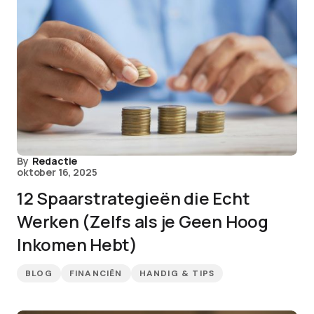
By
Redactie
oktober 16, 2025
12 Spaarstrategieën die Echt
Werken (Zelfs als je Geen Hoog
Inkomen Hebt)
BLOG
FINANCIËN
HANDIG & TIPS